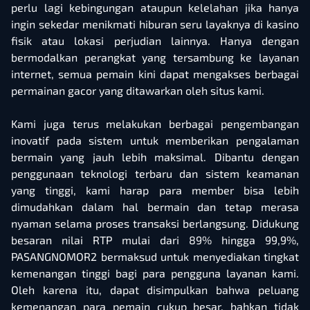
perlu lagi kebingungan ataupun kelelahan jika hanya
ingin sekedar menikmati hiburan seru layaknya di kasino
fisik atau lokasi perjudian lainnya. Hanya dengan
bermodalkan perangkat yang tersambung ke layanan
internet, semua pemain kini dapat mengakses berbagai
permainan gacor yang ditawarkan oleh situs kami.
Kami juga terus melakukan berbagai pengembangan
inovatif pada sistem untuk memberikan pengalaman
bermain yang jauh lebih maksimal. Dibantu dengan
penggunaan teknologi terbaru dan sistem keamanan
yang tinggi, kami harap para member bisa lebih
dimudahkan dalam hal bermain dan tetap merasa
nyaman selama proses transaksi berlangsung. Didukung
besaran nilai RTP mulai dari 89% hingga 99,9%,
PASANGNOMOR2 bermaksud untuk menyediakan tingkat
kemenangan tinggi bagi para pengguna layanan kami.
Oleh karena itu, dapat disimpulkan bahwa peluang
kemenangan para pemain cukup besar, bahkan tidak